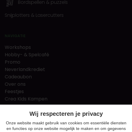
Bordspellen & puzzels
Snijplotters & Lasercutters
NAVIGATIE
Workshops
Hobby- & Spelcafé
Promo
Neverlandkrediet
Cadeaubon
Over ons
Feestjes
Crea Kids Kampen
FAQ
Tips & tricks
Wij respecteren je privacy
Contact
Onze website maakt gebruik van cookies om essentiële diensten
en functies op onze website mogelijk te maken en om gegevens