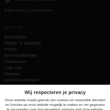
Snijplotters & Lasercutters
NAVIGATIE
Workshops
Hobby- & Spelcafé
Promo
Neverlandkrediet
Cadeaubon
Over ons
Feestjes
Crea Kids Kampen
FAQ
Tips & tricks
Wij respecteren je privacy
Contact
Onze website maakt gebruik van cookies om essentiële diensten
en functies op onze website mogelijk te maken en om gegevens
Nieuws & Vacatures
te verzamelen over hoe bezoekers omgaan met onze website,