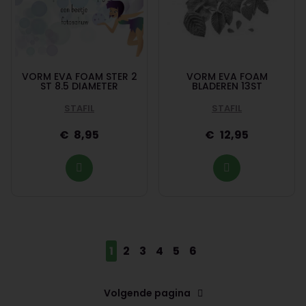
VORM EVA FOAM STER 2
VORM EVA FOAM
ST 8.5 DIAMETER
BLADEREN 13ST
STAFIL
STAFIL
8,95
12,95
1
2
3
4
5
6
Volgende pagina