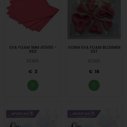
EVA FOAM 1MM 40X60 -
VORM EVA FOAM BLOEMEN
RED
3ST
STAFIL
STAFIL
3
16