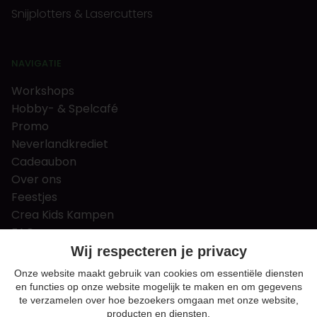
Snijplotters & Lasercutters
NAVIGATIE
Workshops
Hobby- & Spelcafé
Promo
Neverlandkrediet
Cadeaubon
Over ons
Feestjes
Crea Kids Kampen
FAQ
Tips & tricks
Wij respecteren je privacy
Contact
Onze website maakt gebruik van cookies om essentiële diensten
en functies op onze website mogelijk te maken en om gegevens
Nieuws & Vacatures
te verzamelen over hoe bezoekers omgaan met onze website,
producten en diensten.