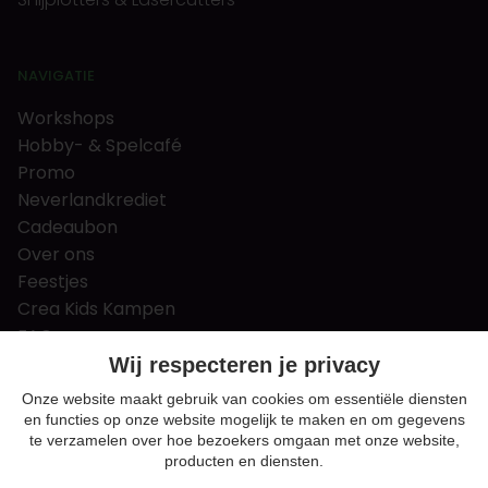
NAVIGATIE
Workshops
Hobby- & Spelcafé
Promo
Neverlandkrediet
Cadeaubon
Over ons
Feestjes
Crea Kids Kampen
FAQ
Tips & tricks
Wij respecteren je privacy
Contact
Onze website maakt gebruik van cookies om essentiële diensten
en functies op onze website mogelijk te maken en om gegevens
Nieuws & Vacatures
te verzamelen over hoe bezoekers omgaan met onze website,
producten en diensten.