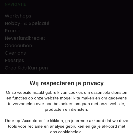
NAVIGATIE
Workshops
Hobby- & Spelcafé
Promo
Neverlandkrediet
Cadeaubon
Over ons
Feestjes
Crea Kids Kampen
FAQ
Tips & tricks
Wij respecteren je privacy
Contact
Onze website maakt gebruik van cookies om essentiële diensten
en functies op onze website mogelijk te maken en om gegevens
Nieuws & Vacatures
te verzamelen over hoe bezoekers omgaan met onze website,
producten en diensten.
Door op ‘Accepteren’ te klikken, ga je ermee akkoord dat we deze
Algemene voorwaarden
tools voor reclame en analyse gebruiken en ga je akkoord met
Privacy en cookie policy
ons cookiebeleid.