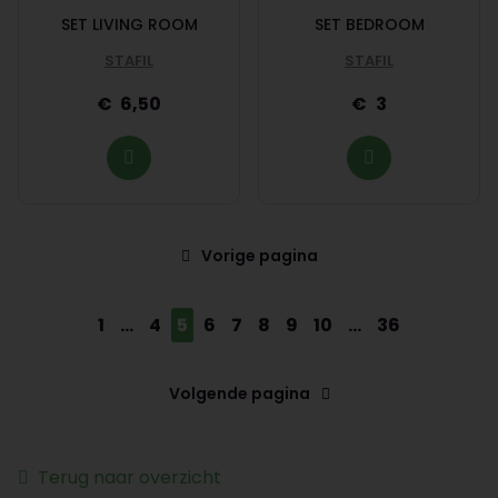
SET LIVING ROOM
SET BEDROOM
STAFIL
STAFIL
6,50
3
Vorige pagina
1
...
4
5
6
7
8
9
10
...
36
Volgende pagina
Terug naar overzicht