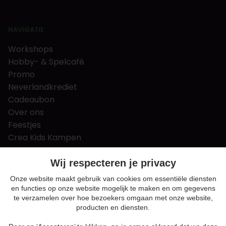
NAVIGATIE
Workshops
Hobby- & Spelcafé
Promo
Neverlandkrediet
Cadeaubon
Over ons
Feestjes
Crea Kids Kampen
FAQ
Tips & tricks
Wij respecteren je privacy
Contact
Onze website maakt gebruik van cookies om essentiële diensten
en functies op onze website mogelijk te maken en om gegevens
Nieuws & Vacatures
te verzamelen over hoe bezoekers omgaan met onze website,
producten en diensten.