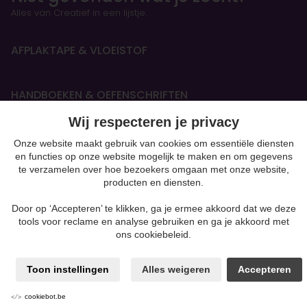
Alles van Creatief in een lijstje.
AFPLAKTAPE & VLOEISTOF
HANDBOEKEN & OEFENSCHRIFTEN
Figurines
Wij respecteren je privacy
Onze website maakt gebruik van cookies om essentiële diensten
BOETSEREN & GIETEN
en functies op onze website mogelijk te maken en om gegevens
te verzamelen over hoe bezoekers omgaan met onze website,
Papiermaché
producten en diensten.
Kaarsen & Zeep maken
Beton
Door op ‘Accepteren’ te klikken, ga je ermee akkoord dat we deze
moulding
tools voor reclame en analyse gebruiken en ga je akkoord met
Gips
ons cookiebeleid.
Klei-soorten
Silk Foam & Silk Clay
Powertex & andere mixed media
Toon instellingen
Alles weigeren
Accepteren
Producten voor Pouring
Polymeerklei zoals Fimo
cookiebot.be