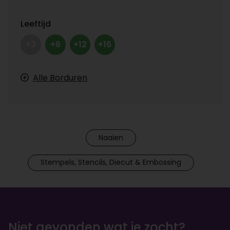
Leeftijd
+3
+6
+12
+16
Alle Borduren
Naaien
Stempels, Stencils, Diecut & Embossing
Niet gevonden wat je zocht?