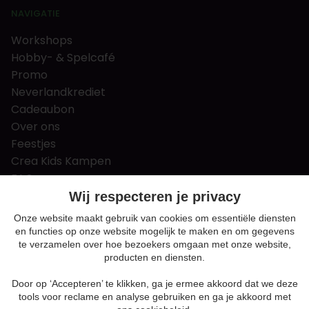
NAVIGATIE
Workshops
Hobby- & Spelcafé
Promo
Neverlandkrediet
Cadeaubon
Over ons
Feestjes
Crea Kids Kampen
FAQ
Tips & tricks
Wij respecteren je privacy
Contact
Onze website maakt gebruik van cookies om essentiële diensten
en functies op onze website mogelijk te maken en om gegevens
Nieuws & Vacatures
te verzamelen over hoe bezoekers omgaan met onze website,
producten en diensten.
Door op ‘Accepteren’ te klikken, ga je ermee akkoord dat we deze
Algemene voorwaarden
tools voor reclame en analyse gebruiken en ga je akkoord met