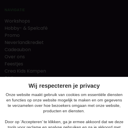
NAVIGATIE
Workshops
Hobby- & Spelcafé
Promo
Neverlandkrediet
Cadeaubon
Over ons
Feestjes
Crea Kids Kampen
FAQ
Tips & tricks
Wij respecteren je privacy
Contact
Onze website maakt gebruik van cookies om essentiële diensten
en functies op onze website mogelijk te maken en om gegevens
Nieuws & Vacatures
te verzamelen over hoe bezoekers omgaan met onze website,
producten en diensten.
Door op ‘Accepteren’ te klikken, ga je ermee akkoord dat we deze
Algemene voorwaarden
tools voor reclame en analyse gebruiken en ga je akkoord met