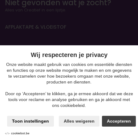
Niet gevonden wat je zocht?
Alles van Creatief in een lijstje.
AFPLAKTAPE & VLOEISTOF
HANDBOEKEN & OEFENSCHRIFTEN
Wij respecteren je privacy
Figurines
Onze website maakt gebruik van cookies om essentiële diensten
en functies op onze website mogelijk te maken en om gegevens
BOETSEREN & GIETEN
te verzamelen over hoe bezoekers omgaan met onze website,
producten en diensten.
Kaarsen & Zeep maken
Beton
Door op ‘Accepteren’ te klikken, ga je ermee akkoord dat we deze
moulding
tools voor reclame en analyse gebruiken en ga je akkoord met
Gips
ons cookiebeleid.
Klei-soorten
Silk Foam & Silk Clay
Papiermaché
Toon instellingen
Alles weigeren
Accepteren
Powertex & andere mixed media
Producten voor Pouring
cookiebot.be
Polymeerklei zoals Fimo