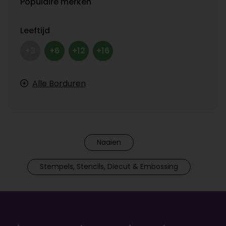
Populaire merken
Leeftijd
+3
+6
+12
+16
Alle Borduren
Naaien
Stempels, Stencils, Diecut & Embossing