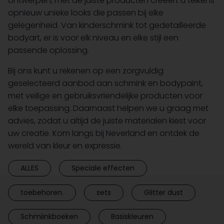
ontwerpen, met de juiste producten creëert u telkens
opnieuw unieke looks die passen bij elke
gelegenheid. Van kinderschmink tot gedetailleerde
bodyart, er is voor elk niveau en elke stijl een
passende oplossing.
Bij ons kunt u rekenen op een zorgvuldig
geselecteerd aanbod aan schmink en bodypaint,
met veilige en gebruiksvriendelijke producten voor
elke toepassing. Daarnaast helpen we u graag met
advies, zodat u altijd de juiste materialen kiest voor
uw creatie. Kom langs bij Neverland en ontdek de
wereld van kleur en expressie.
ALLES
Speciale effecten
toebehoren.
sets
Glitter dust
Schmiinkboeken
Basiskleuren