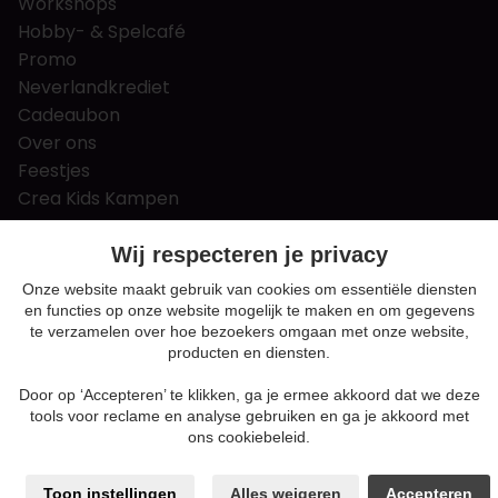
Workshops
Hobby- & Spelcafé
Promo
Neverlandkrediet
Cadeaubon
Over ons
Feestjes
Crea Kids Kampen
FAQ
Tips & tricks
Wij respecteren je privacy
Contact
Onze website maakt gebruik van cookies om essentiële diensten
en functies op onze website mogelijk te maken en om gegevens
Nieuws & Vacatures
te verzamelen over hoe bezoekers omgaan met onze website,
producten en diensten.
Door op ‘Accepteren’ te klikken, ga je ermee akkoord dat we deze
Algemene voorwaarden
tools voor reclame en analyse gebruiken en ga je akkoord met
Privacy en cookie policy
ons cookiebeleid.
Cookie voorkeuren
Sitemap
Toon instellingen
Alles weigeren
Accepteren