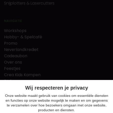
Snijplotters & Lasercutters
NAVIGATIE
Workshops
Hobby- & Spelcafé
Promo
Neverlandkrediet
Cadeaubon
Over ons
Feestjes
Crea Kids Kampen
FAQ
Tips & tricks
Wij respecteren je privacy
Contact
Onze website maakt gebruik van cookies om essentiële diensten
en functies op onze website mogelijk te maken en om gegevens
Nieuws & Vacatures
te verzamelen over hoe bezoekers omgaan met onze website,
producten en diensten.