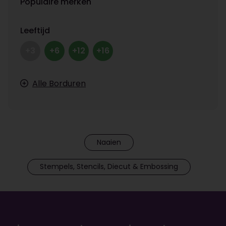
Populaire merken
Leeftijd
+3
+6
+12
+16
Alle Borduren
Naaien
Stempels, Stencils, Diecut & Embossing