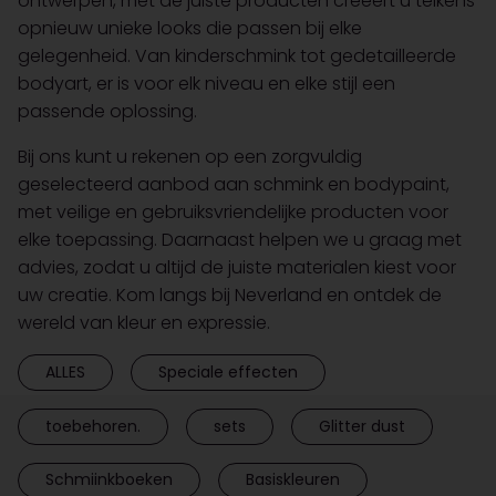
ontwerpen, met de juiste producten creëert u telkens
opnieuw unieke looks die passen bij elke
gelegenheid. Van kinderschmink tot gedetailleerde
bodyart, er is voor elk niveau en elke stijl een
passende oplossing.
Bij ons kunt u rekenen op een zorgvuldig
geselecteerd aanbod aan schmink en bodypaint,
met veilige en gebruiksvriendelijke producten voor
elke toepassing. Daarnaast helpen we u graag met
advies, zodat u altijd de juiste materialen kiest voor
uw creatie. Kom langs bij Neverland en ontdek de
wereld van kleur en expressie.
ALLES
Speciale effecten
toebehoren.
sets
Glitter dust
Schmiinkboeken
Basiskleuren