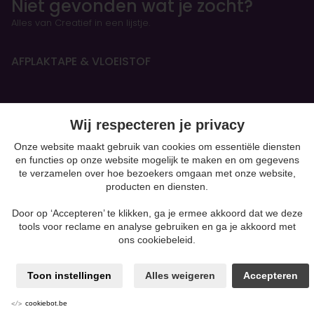
Niet gevonden wat je zocht?
Alles van Creatief in een lijstje.
AFPLAKTAPE & VLOEISTOF
HANDBOEKEN & OEFENSCHRIFTEN
Wij respecteren je privacy
Figurines
Onze website maakt gebruik van cookies om essentiële diensten
en functies op onze website mogelijk te maken en om gegevens
BOETSEREN & GIETEN
te verzamelen over hoe bezoekers omgaan met onze website,
producten en diensten.
Gips
Klei-soorten
Door op ‘Accepteren’ te klikken, ga je ermee akkoord dat we deze
Silk Foam & Silk Clay
tools voor reclame en analyse gebruiken en ga je akkoord met
Papiermaché
ons cookiebeleid.
Kaarsen & Zeep maken
Beton
moulding
Toon instellingen
Alles weigeren
Accepteren
Powertex & andere mixed media
Producten voor Pouring
cookiebot.be
Polymeerklei zoals Fimo