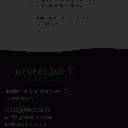
je volgende aankoop
Uitstekende service voor én
na verkoop
Blankenbergse Steenweg 186
8000 Brugge
T.
+32(0)50 32 39 72
E.
info@neverland.be
BTW.
BE0518960193