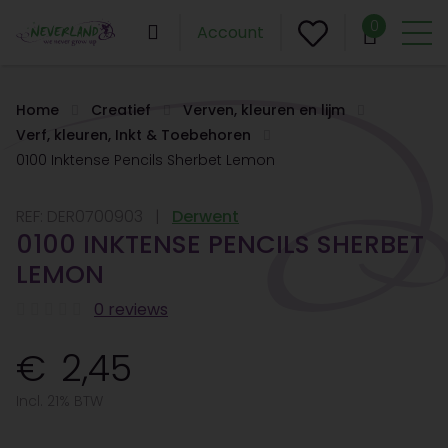
0
Account
Home
Creatief
Verven, kleuren en lijm
Verf, kleuren, Inkt & Toebehoren
0100 Inktense Pencils Sherbet Lemon
REF:
DER0700903
Derwent
0100 INKTENSE PENCILS SHERBET
LEMON
0 reviews
2,45
Incl. 21% BTW