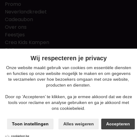
Promo
Neverlandkrediet
Cadeaubon
Over ons
Feestjes
Crea Kids Kampen
FAQ
Tips & tricks
Wij respecteren je privacy
Contact
Onze website maakt gebruik van cookies om essentiële diensten
en functies op onze website mogelijk te maken en om gegevens
Nieuws & Vacatures
te verzamelen over hoe bezoekers omgaan met onze website,
producten en diensten.
Door op ‘Accepteren’ te klikken, ga je ermee akkoord dat we deze
Algemene voorwaarden
tools voor reclame en analyse gebruiken en ga je akkoord met
Privacy en cookie policy
ons cookiebeleid.
Cookie voorkeuren
Sitemap
Toon instellingen
Alles weigeren
Accepteren
Login
ENABLERS
cookiebot.be