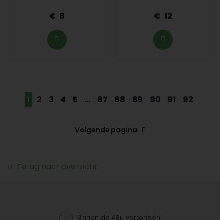
8
12
1
2
3
4
5
...
87
88
89
90
91
92
Volgende pagina
Terug naar overzicht
Binnen de 48u verzonden!