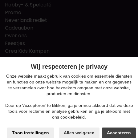
Hobby- & Spelcafé
Promo
Neverlandkrediet
Cadeaubon
Over ons
Feestjes
Crea Kids Kampen
FAQ
Tips & tricks
Wij respecteren je privacy
Contact
Onze website maakt gebruik van cookies om essentiële diensten
en functies op onze website mogelijk te maken en om gegevens
Nieuws & Vacatures
te verzamelen over hoe bezoekers omgaan met onze website,
producten en diensten.
Door op ‘Accepteren’ te klikken, ga je ermee akkoord dat we deze
Algemene voorwaarden
tools voor reclame en analyse gebruiken en ga je akkoord met
Privacy en cookie policy
ons cookiebeleid.
Cookie voorkeuren
Sitemap
Toon instellingen
Alles weigeren
Accepteren