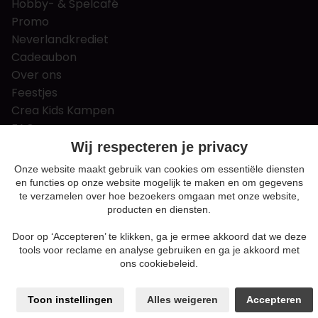
Hobby- & Spelcafé
Promo
Neverlandkrediet
Cadeaubon
Over ons
Feestjes
Crea Kids Kampen
FAQ
Tips & tricks
Wij respecteren je privacy
Contact
Onze website maakt gebruik van cookies om essentiële diensten
en functies op onze website mogelijk te maken en om gegevens
Nieuws & Vacatures
te verzamelen over hoe bezoekers omgaan met onze website,
producten en diensten.
Door op ‘Accepteren’ te klikken, ga je ermee akkoord dat we deze
Algemene voorwaarden
tools voor reclame en analyse gebruiken en ga je akkoord met
Privacy en cookie policy
ons cookiebeleid.
Cookie voorkeuren
Sitemap
Toon instellingen
Alles weigeren
Accepteren
Login