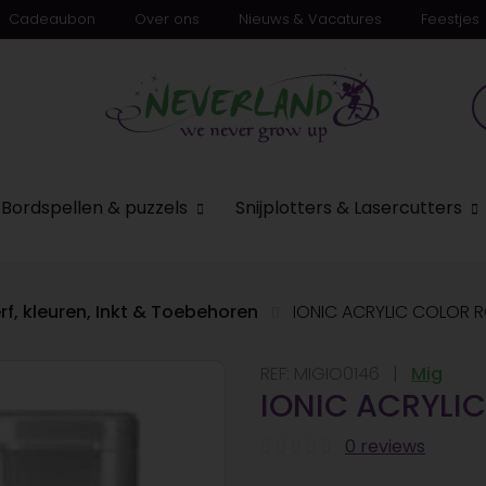
Cadeaubon
Over ons
Nieuws & Vacatures
Feestjes
Bordspellen & puzzels
Snijplotters & Lasercutters
rf, kleuren, Inkt & Toebehoren
IONIC ACRYLIC COLOR 
REF:
MIGIO0146
Mig
IONIC ACRYLI
0 reviews