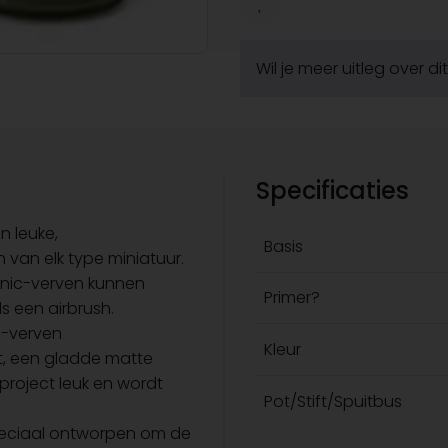
Wil je meer uitleg over d
Specificaties
n leuke,
Basis
n van elk type miniatuur.
Ionic-verven kunnen
Primer?
 een airbrush.
c-verven
Kleur
it, een gladde matte
 project leuk en wordt
Pot/Stift/Spuitbus
speciaal ontworpen om de