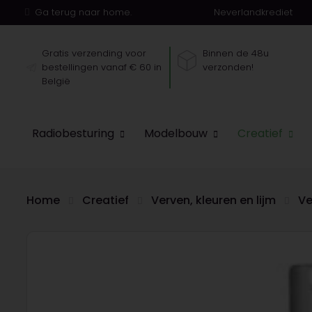
Ga terug naar home.
Neverlandkrediet
Gratis verzending voor
Binnen de 48u
bestellingen vanaf € 60 in
verzonden!
België
Radiobesturing
Modelbouw
Creatief
Home
Creatief
Verven, kleuren en lijm
Ve