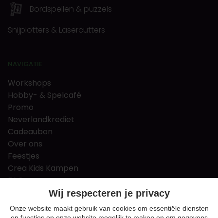
Bordspellen & puzzels
Snijplotters & Lasercutters
NAVIGATIE
Workshops
Hobby- & Spelcafé
Promo
Neverlandkrediet
Cadeaubon
Over ons
Feestjes
Crea Kids Kampen
FAQ
Tips & tricks
Wij respecteren je privacy
Contact
Onze website maakt gebruik van cookies om essentiële diensten
en functies op onze website mogelijk te maken en om gegevens