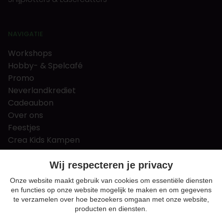
NAVIGATIE
Workshops
Hobby- & Spelcafé
Promo
Neverlandkrediet
Cadeaubon
Over ons
Feestjes
Crea Kids Kampen
FAQ
Tips & tricks
Wij respecteren je privacy
Contact
Onze website maakt gebruik van cookies om essentiële diensten
en functies op onze website mogelijk te maken en om gegevens
Nieuws & Vacatures
te verzamelen over hoe bezoekers omgaan met onze website,
producten en diensten.