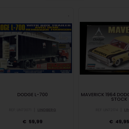
DODGE L-700
MAVERICK 1964 DODG
STOCK
|
|
REF: LIN73071
LINDBERG
REF: LIN72174
LI
59,99
49,9