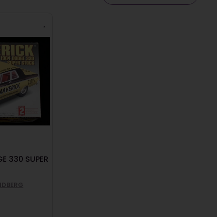
E 330 SUPER
NDBERG
5