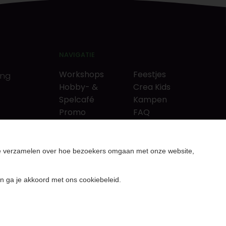
NAVIGATIE
Workshops
Feestjes
ing
Hobby- &
Crea Kids
Spelcafé
Kampen
Promo
FAQ
Neverlandkrediet
Tips & tricks
Cadeaubon
Contact
& puzzels
Over ons
te verzamelen over hoe bezoekers omgaan met onze website,
rcutters
Nieuws & Vacatures
n ga je akkoord met ons cookiebeleid.
ENABLERS