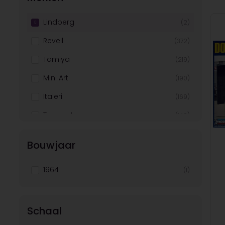
Lindberg
(2)
Revell
(372)
Tamiya
(219)
Mini Art
(190)
Italeri
(169)
Trumpeter
(142)
Faller
(138)
Bouwjaar
Airfix
(102)
1964
(1)
Hobby Boss
(87)
Icm
(82)
Dragon
(79)
Schaal