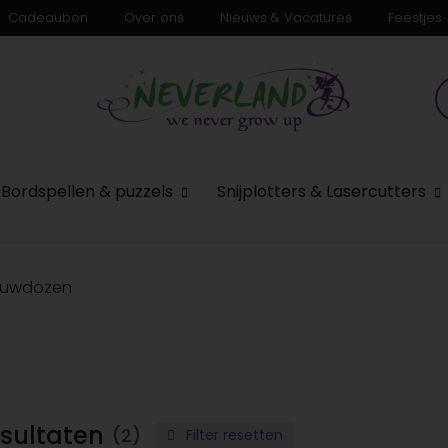
Cadeaubon
Over ons
Nieuws & Vacatures
Feestjes
Bordspellen & puzzels
Snijplotters & Lasercutters
bouwdozen
sultaten
(2)
Filter resetten