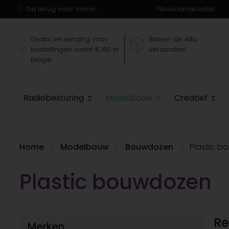
Ga terug naar home.
Neverlandkrediet
Gratis verzending voor
Binnen de 48u
bestellingen vanaf € 60 in
verzonden!
België
Radiobesturing
Modelbouw
Creatief
Home
Modelbouw
Bouwdozen
Plastic 
Plastic bouwdozen
Re
Merken