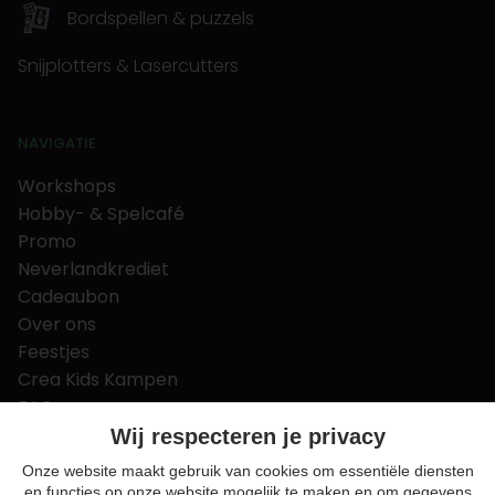
Bordspellen & puzzels
Snijplotters & Lasercutters
NAVIGATIE
Workshops
Hobby- & Spelcafé
Promo
Neverlandkrediet
Cadeaubon
Over ons
Feestjes
Crea Kids Kampen
FAQ
Tips & tricks
Wij respecteren je privacy
Contact
Onze website maakt gebruik van cookies om essentiële diensten
en functies op onze website mogelijk te maken en om gegevens