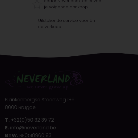
Spaar Neverlandkrediet voor
je volgende aankoop
Uitstekende service voor én
na verkoop
Blankenbergse Steenweg 186
8000 Brugge
T.
+32(0)50 32 39 72
E.
info@neverland.be
BTW.
BE0518960193