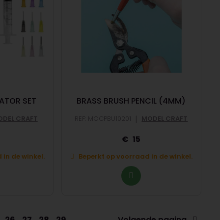
CATOR SET
BRASS BRUSH PENCIL (4MM)
|
DEL CRAFT
REF: MOCPBU10201
MODEL CRAFT
15
in de winkel.
Beperkt op voorraad in de winkel.
26
27
28
29
Volgende pagina