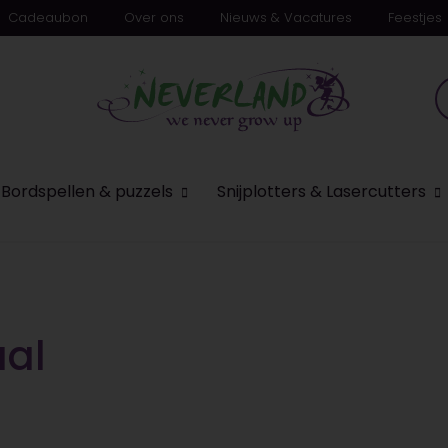
Cadeaubon
Over ons
Nieuws & Vacatures
Feestjes
n
Bordspellen & puzzels
Snijplotters & Lasercutters
aal