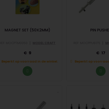
MAGNET SET (50X2MM)
PIN PUSH
|
|
REF: MOCPTM0050
MODEL CRAFT
REF: MOCPPU8175
M
9
17
Beperkt op voorraad in de winkel.
Beperkt op voorraad 