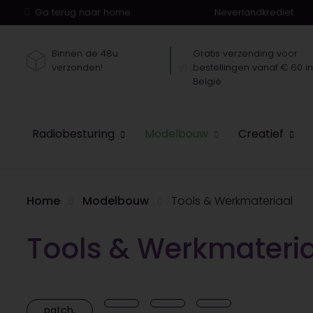
Ga terug naar home.
Neverlandkrediet
Binnen de 48u
Gratis verzending voor
verzonden!
bestellingen vanaf € 60 i
België
Radiobesturing
Modelbouw
Creatief
Home
Modelbouw
Tools & Werkmateriaal
Tools & Werkmateri
patch,