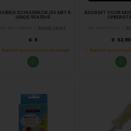
LEXIBELE SCHUURBLOKJES MET 6
BASISSET VOOR MO
GRIDS 90X19X6
OPBERGT
|
|
REF: MOCPAB1000
MODEL CRAFT
REF: MOCPTK1022
M
6
52,9
Beperkt op voorraad in de winkel.
Beperkt op voorraad 