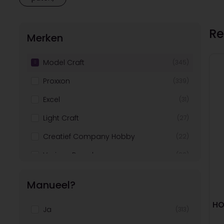
Re
Merken
Model Craft
(345)
Proxxon
(339)
Excel
(31)
Light Craft
(27)
Creatief Company Hobby
(22)
Various Brands
(22)
Glorex
(18)
Manueel?
Revell
(13)
HO
Ja
(313)
Artemio
(13)