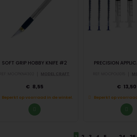
SOFT GRIP HOBBY KNIFE #2
PRECISION APPLI
|
|
REF: MOCPKN4302
MODEL CRAFT
REF: MOCPOL1015
MO
8,55
13,50
Beperkt op voorraad in de winkel.
Beperkt op voorraad 
1
2
3
4
5
...
24
25