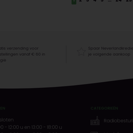
tis verzending voor
Spaar Neverlandkredie
tellingen vanaf € 60 in
je volgende aankoop
gië
REN
CATEGORIEËN
sloten
Radiobestur
00
-
12:00 u
en
13:00
-
18:00 u