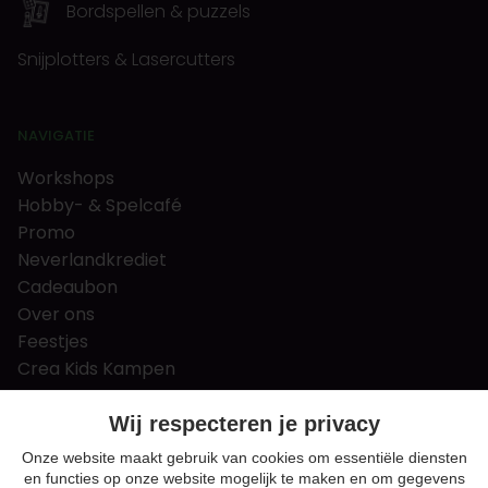
Bordspellen & puzzels
Snijplotters & Lasercutters
NAVIGATIE
Workshops
Hobby- & Spelcafé
Promo
Neverlandkrediet
Cadeaubon
Over ons
Feestjes
Crea Kids Kampen
FAQ
Tips & tricks
Wij respecteren je privacy
Contact
Onze website maakt gebruik van cookies om essentiële diensten
en functies op onze website mogelijk te maken en om gegevens