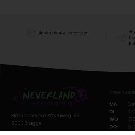
Gra
Binnen de 48u verzonden!
bes
Bel
OPENINGSU
MA
Ge
DI
10:
Blankenbergse Steenweg 186
WO
10:
8000 Brugge
DO
13:
VR
10: