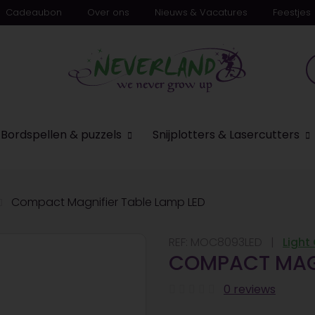
Cadeaubon
Over ons
Nieuws & Vacatures
Feestjes
n
Bordspellen & puzzels
Snijplotters & Lasercutters
Compact Magnifier Table Lamp LED
REF:
MOC8093LED
Light
COMPACT MAGN
0 reviews