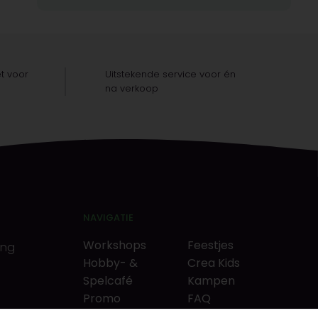
t voor
Uitstekende service voor én
na verkoop
NAVIGATIE
Workshops
Feestjes
ing
Hobby- &
Crea Kids
Spelcafé
Kampen
Promo
FAQ
Neverlandkrediet
Tips & tricks