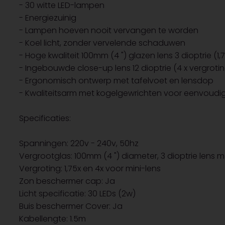
- 30 witte LED-lampen
- Energiezuinig
- Lampen hoeven nooit vervangen te worden
- Koel licht, zonder vervelende schaduwen
- Hoge kwaliteit 100mm (4 ") glazen lens 3 dioptrie (1,
- Ingebouwde close-up lens 12 dioptrie (4 x vergroti
- Ergonomisch ontwerp met tafelvoet en lensdop
- Kwaliteitsarm met kogelgewrichten voor eenvoudig
Specificaties:
Spanningen: 220v - 240v, 50hz
Vergrootglas: 100mm (4 ") diameter, 3 dioptrie lens m
Vergroting: 1,75x en 4x voor mini-lens
Zon beschermer cap: Ja
Licht specificatie: 30 LEDs (2w)
Buis beschermer Cover: Ja
Kabellengte: 1.5m