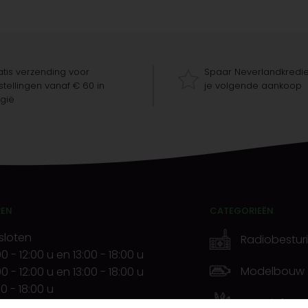
tis verzending voor
Spaar Neverlandkredie
tellingen vanaf € 60 in
je volgende aankoop
gië
REN
CATEGORIEËN
sloten
Radiobestur
00
-
12:00 u
en
13:00
-
18:00 u
Modelbouw
00
-
12:00 u
en
13:00
-
18:00 u
00
-
18:00 u
Creatief
00
-
12:00 u
en
13:00
-
20:00 u