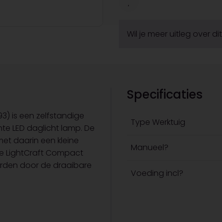
Wil je meer uitleg over d
Specificaties
3) is een zelfstandige
Type Werktuig
nte LED daglicht lamp. De
met daarin een kleine
Manueel?
 de LightCraft Compact
orden door de draaibare
Voeding incl?