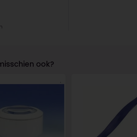
en
misschien ook?