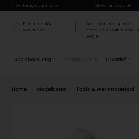
Ga terug naar home.
Neverlandkrediet
Binnen de 48u
Gratis verzending voor
verzonden!
bestellingen vanaf € 60 i
België
Radiobesturing
Modelbouw
Creatief
Home
Modelbouw
Tools & Werkmateriaal