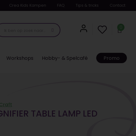
Crea Kids Kampen
FAQ
Tips & tricks
Contact
0
Workshops
Hobby- & Spelcafé
Promo
 Craft
IFIER TABLE LAMP LED