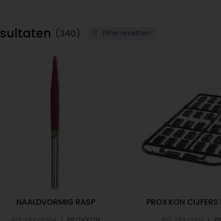
sultaten
(340)
Filter resetten
NAALDVORMIG RASP
PROXXON CIJFERS 
|
|
REF: PRX29064
PROXXON
REF: PRX27104
P