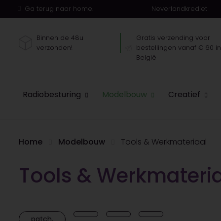
Ga terug naar home.
Neverlandkrediet
Binnen de 48u
Gratis verzending voor
verzonden!
bestellingen vanaf € 60 i
België
Radiobesturing
Modelbouw
Creatief
Home
Modelbouw
Tools & Werkmateriaal
Tools & Werkmateri
patch,