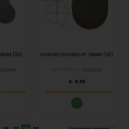
38MM (20)
KORUND DOORSLIJP. 38MM (25)
|
ROXXON
REF: PRX28821
PROXXON
8,95
in de winkel.
Beperkt op voorraad in de winkel.
26
27
28
29
Volgende pagina