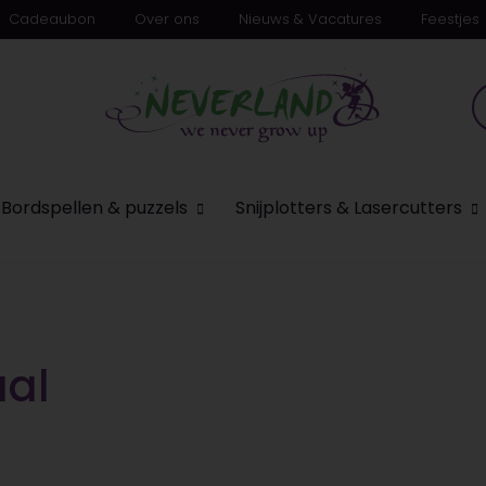
Cadeaubon
Over ons
Nieuws & Vacatures
Feestjes
n
Bordspellen & puzzels
Snijplotters & Lasercutters
aal