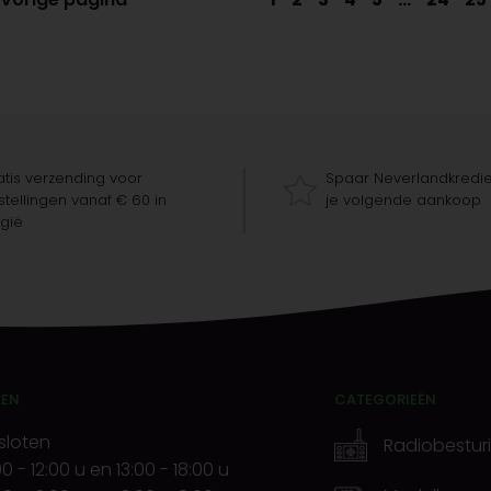
tis verzending voor
Spaar Neverlandkredie
tellingen vanaf € 60 in
je volgende aankoop
gië
REN
CATEGORIEËN
sloten
Radiobestur
00
-
12:00 u
en
13:00
-
18:00 u