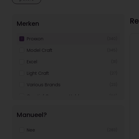
Re
Merken
Proxxon
(340)
Model Craft
(345)
Excel
(31)
Light Craft
(27)
Various Brands
(23)
Creatief Company Hobby
(22)
Glorex
(18)
Manueel?
Artemio
(13)
Nee
(283)
Revell
(13)