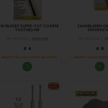
AW BLADES SUPER-CUT COARSE
ZAAGBLADEN G
TOOTHED N9
DWARSSTI
|
|
REF: PRX28116
PROXXON
REF: PRX28741
P
4
6
Beperkt op voorraad in de winkel.
Beperkt op voorraad 