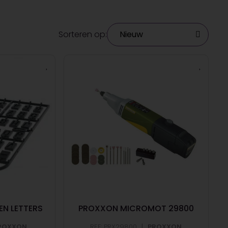
Sorteren op:
EN LETTERS
PROXXON MICROMOT 29800
|
ROXXON
REF: PRX29800
PROXXON