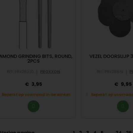
IAMOND GRINDING BITS, ROUND,
VEZEL DOORSLIJP 
2PCS
|
|
REF: PRX28230
PROXXON
REF: PRX28819
P
3,95
9,95
Beperkt op voorraad in de winkel.
Beperkt op voorraad 
Vorige pagina
1
2
3
4
5
...
24
25