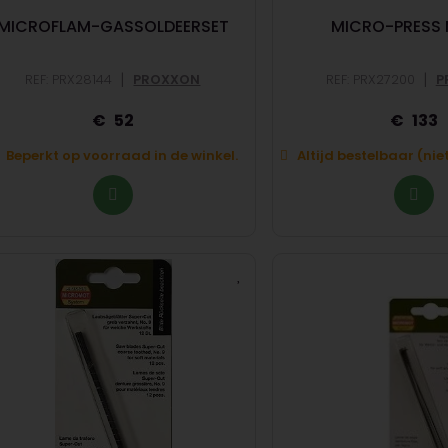
MICROFLAM-GASSOLDEERSET
MICRO-PRESS 
|
|
REF: PRX28144
PROXXON
REF: PRX27200
P
52
133
Beperkt op voorraad in de winkel.
Altijd bestelbaar (ni