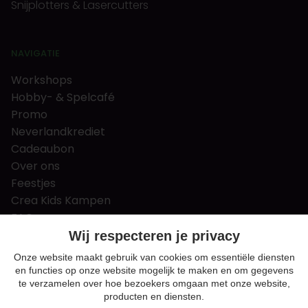
Snijplotters & Lasercutters
NAVIGATIE
Workshops
Hobby- & Spelcafé
Promo
Neverlandkrediet
Cadeaubon
Over ons
Feestjes
Crea Kids Kampen
FAQ
Tips & tricks
Wij respecteren je privacy
Contact
Onze website maakt gebruik van cookies om essentiële diensten
en functies op onze website mogelijk te maken en om gegevens
Nieuws & Vacatures
te verzamelen over hoe bezoekers omgaan met onze website,
producten en diensten.