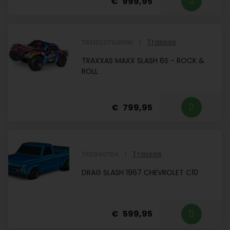
999,95
Traxxas
TRX1020764RNR
TRAXXAS MAXX SLASH 6S - ROCK &
ROLL
799,95
Traxxas
TRX940764
DRAG SLASH 1967 CHEVROLET C10
599,95