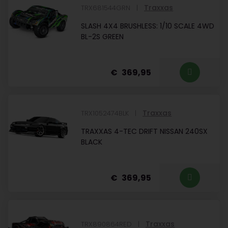
Traxxas
TRX681544GRN
SLASH 4X4 BRUSHLESS: 1/10 SCALE 4WD
BL-2S GREEN
369,95
Traxxas
TRX1052474BLK
TRAXXAS 4-TEC DRIFT NISSAN 240SX
BLACK
369,95
Traxxas
TRX890864RED