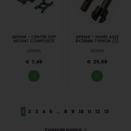
ARRMA - CENTER DIFF
ARRMA - WHEEL AXLE
MOUNT COMPOSITE
8X38MM TYPHON (2)
ARRMA
ARRMA
7,49
20,99
1
2
3
4
5
...
8
9
10
11
12
13
Volgende pagina