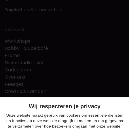
Snijplotters & Lasercutters
NAVIGATIE
Workshops
Hobby- & Spelcafé
Promo
Neverlandkrediet
Cadeaubon
Over ons
Feestjes
Crea Kids Kampen
FAQ
Tips & tricks
Wij respecteren je privacy
Contact
Onze website maakt gebruik van cookies om essentiële diensten
en functies op onze website mogelijk te maken en om gegevens
Nieuws & Vacatures
te verzamelen over hoe bezoekers omgaan met onze website,