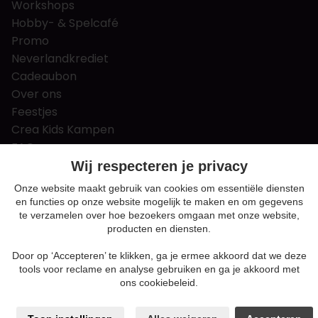
Workshops
Hobby- & Spelcafé
Promo
Neverlandkrediet
Cadeaubon
Over ons
Feestjes
Crea Kids Kampen
FAQ
Tips & tricks
Wij respecteren je privacy
Contact
Onze website maakt gebruik van cookies om essentiële diensten
en functies op onze website mogelijk te maken en om gegevens
Nieuws & Vacatures
te verzamelen over hoe bezoekers omgaan met onze website,
producten en diensten.
Door op ‘Accepteren’ te klikken, ga je ermee akkoord dat we deze
Algemene voorwaarden
tools voor reclame en analyse gebruiken en ga je akkoord met
Privacy en cookie policy
ons cookiebeleid.
Cookie voorkeuren
Sitemap