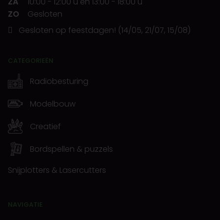
ZA
10:00
-
12:00 u
en
13:00
-
18:00 u
ZO
Gesloten
Gesloten op feestdagen! (14/05, 21/07, 15/08)
CATEGORIEËN
Radiobesturing
Modelbouw
Creatief
Bordspellen & puzzels
Snijplotters & Lasercutters
NAVIGATIE