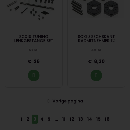
SCX10 TUNING
SCX10 SECHSKANT
LENKGESTÄNGE SET
RADMITNEHMER 12
AXIAL
AXIAL
26
8,30
Vorige pagina
1
2
3
4
5
...
11
12
13
14
15
16