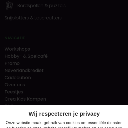
Bordspellen & puzzels
Snijplotters & Lasercutters
NAVIGATIE
Workshops
Hobby- & Spelcafé
Promo
Neverlandkrediet
Cadeaubon
Over ons
Feestjes
Crea Kids Kampen
FAQ
Tips & tricks
Wij respecteren je privacy
Contact
Onze website maakt gebruik van cookies om essentiële diensten