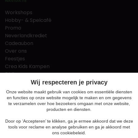
NAVIGATIE
Workshops
Hobby- & Spelcafé
Promo
Neverlandkrediet
Cadeaubon
Over ons
Feestjes
Crea Kids Kampen
FAQ
Tips & tricks
Wij respecteren je privacy
Contact
Onze website maakt gebruik van cookies om essentiële diensten
en functies op onze website mogelijk te maken en om gegevens
Nieuws & Vacatures
te verzamelen over hoe bezoekers omgaan met onze website,
producten en diensten.
Door op ‘Accepteren’ te klikken, ga je ermee akkoord dat we deze
Algemene voorwaarden
tools voor reclame en analyse gebruiken en ga je akkoord met
Privacy en cookie policy
ons cookiebeleid.