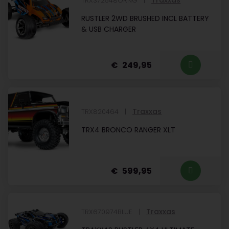
TRX372548ORNG
RUSTLER 2WD BRUSHED INCL BATTERY
& USB CHARGER
249,95
Traxxas
TRX820464
TRX4 BRONCO RANGER XLT
599,95
Traxxas
TRX670974BLUE