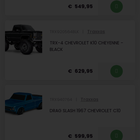
549,95
Traxxas
TRX920564BLK
TRX-4 CHEVROLET K10 CHEYENNE -
BLACK
629,95
Traxxas
TRX940764
DRAG SLASH 1967 CHEVROLET C10
599,95