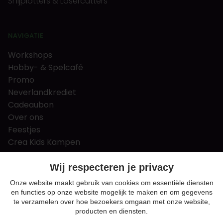
Snijplotters & Lasercutters
NAVIGATIE
Workshops
Hobby- & Spelcafé
Promo
Neverlandkrediet
Cadeaubon
Over ons
Feestjes
Crea Kids Kampen
FAQ
Tips & tricks
Wij respecteren je privacy
Contact
Onze website maakt gebruik van cookies om essentiële diensten
en functies op onze website mogelijk te maken en om gegevens
Nieuws & Vacatures
te verzamelen over hoe bezoekers omgaan met onze website,
producten en diensten.