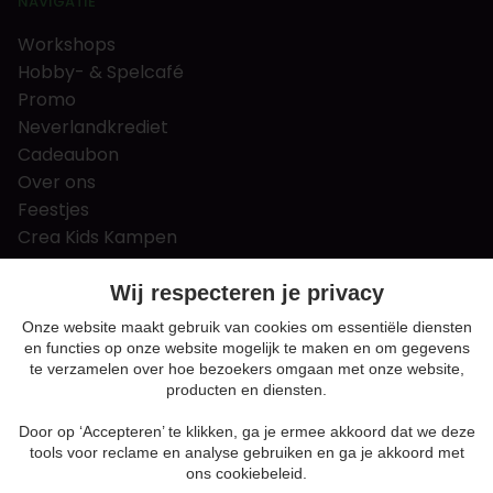
NAVIGATIE
Workshops
Hobby- & Spelcafé
Promo
Neverlandkrediet
Cadeaubon
Over ons
Feestjes
Crea Kids Kampen
FAQ
Tips & tricks
Wij respecteren je privacy
Contact
Onze website maakt gebruik van cookies om essentiële diensten
en functies op onze website mogelijk te maken en om gegevens
Nieuws & Vacatures
te verzamelen over hoe bezoekers omgaan met onze website,
producten en diensten.
Door op ‘Accepteren’ te klikken, ga je ermee akkoord dat we deze
Algemene voorwaarden
tools voor reclame en analyse gebruiken en ga je akkoord met
Privacy en cookie policy
ons cookiebeleid.