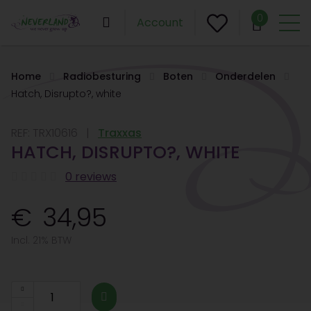
0
Account
Home
Radiobesturing
Boten
Onderdelen
Hatch, Disrupto?, white
REF:
TRX10616
Traxxas
HATCH, DISRUPTO?, WHITE
0 reviews
34,95
Incl. 21% BTW