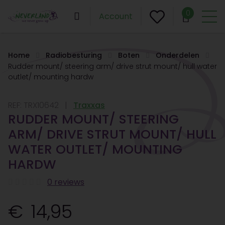
0
Account
Home
Radiobesturing
Boten
Onderdelen
Rudder mount/ steering arm/ drive strut mount/ hull water
outlet/ mounting hardw
REF:
TRX10642
Traxxas
RUDDER MOUNT/ STEERING
ARM/ DRIVE STRUT MOUNT/ HULL
WATER OUTLET/ MOUNTING
HARDW
0 reviews
14,95