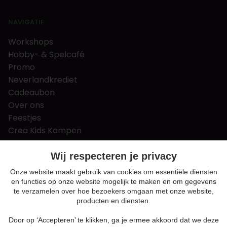
NAVIGATIE
Workshops
Hobby- & Spelcafé
Promo
Neverlandkrediet
Cadeaubon
Over ons
Feestjes
Crea Kids Kampen
FAQ
Tips & tricks
Wij respecteren je privacy
Contact
Onze website maakt gebruik van cookies om essentiële diensten
en functies op onze website mogelijk te maken en om gegevens
Nieuws & Vacatures
te verzamelen over hoe bezoekers omgaan met onze website,
producten en diensten.
Door op ‘Accepteren’ te klikken, ga je ermee akkoord dat we deze