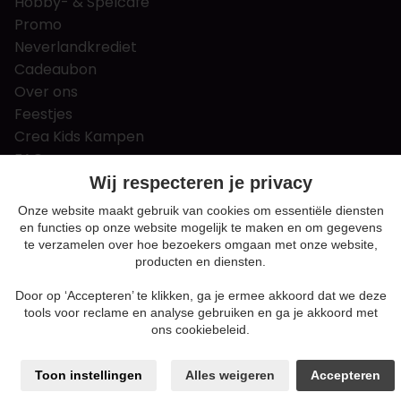
Hobby- & Spelcafé
Promo
Neverlandkrediet
Cadeaubon
Over ons
Feestjes
Crea Kids Kampen
FAQ
Tips & tricks
Wij respecteren je privacy
Contact
Onze website maakt gebruik van cookies om essentiële diensten
en functies op onze website mogelijk te maken en om gegevens
Nieuws & Vacatures
te verzamelen over hoe bezoekers omgaan met onze website,
producten en diensten.
Door op ‘Accepteren’ te klikken, ga je ermee akkoord dat we deze
Algemene voorwaarden
tools voor reclame en analyse gebruiken en ga je akkoord met
Privacy en cookie policy
ons cookiebeleid.
Cookie voorkeuren
Sitemap
Toon instellingen
Alles weigeren
Accepteren
Login