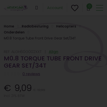
0
Account
Home
Radiobesturing
Helicopters
Onderdelen
M0.8 Torque Tube Front Drive Gear Set/34T
REF:
ALGH60G002XXT
Align
M0.8 TORQUE TUBE FRONT DRIVE
GEAR SET/34T
0 reviews
9,09
12,99
Incl. 21% BTW