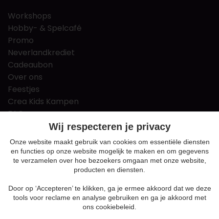
Workshops
Hobby- & Spelcafé
Promo
Neverlandkrediet
Cadeaubon
Over ons
Feestjes
Crea Kids Kampen
FAQ
Tips & tricks
Wij respecteren je privacy
Contact
Onze website maakt gebruik van cookies om essentiële diensten
en functies op onze website mogelijk te maken en om gegevens
Nieuws & Vacatures
te verzamelen over hoe bezoekers omgaan met onze website,
producten en diensten.
Door op ‘Accepteren’ te klikken, ga je ermee akkoord dat we deze
Algemene voorwaarden
tools voor reclame en analyse gebruiken en ga je akkoord met
Privacy en cookie policy
ons cookiebeleid.
Cookie voorkeuren