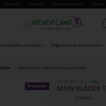
Cadeaubon
Over ons
Nieuws & Vacatures
Feestjes
n
Bordspellen & puzzels
Snijplotters & Lasercutters
delen
Main Blades T-REX 150 Orange/White
REF:
ALGHD123B
Align
Promotie
MAIN BLADES 
0 reviews