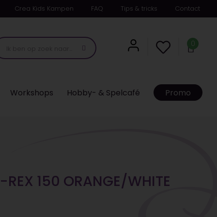
Crea Kids Kampen
FAQ
Tips & tricks
Contact
0
Workshops
Hobby- & Spelcafé
Promo
T-REX 150 ORANGE/WHITE