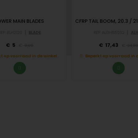
OWER MAIN BLADES
CFRP TAIL BOOM, 20.3 / 21
|
|
REF: BLH2120
BLADE
REF: ALGH55032
AL
5
17,43
9,99
24,9
t op voorraad in de winkel.
Beperkt op voorraad in d