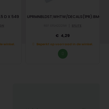
.5 D X 549
UPRMNBLDST;WHTW/DECALS(1PR):BMCX
|
IGN
REF: EFLH2221W
EFLITE
4,29
0
e winkel.
Beperkt op voorraad in de winkel.