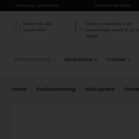
Ga terug naar home.
Neverlandkrediet
Binnen de 48u
Gratis verzending voor
verzonden!
bestellingen vanaf € 60 i
België
Radiobesturing
Modelbouw
Creatief
Home
Radiobesturing
Helicopters
Onder