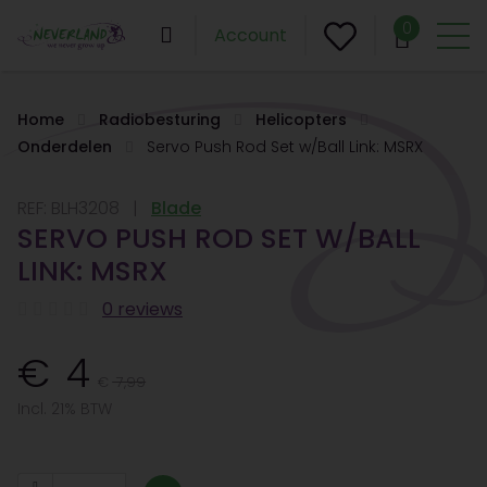
0
Account
Home
Radiobesturing
Helicopters
Onderdelen
Servo Push Rod Set w/Ball Link: MSRX
REF:
BLH3208
Blade
SERVO PUSH ROD SET W/BALL
LINK: MSRX
0 reviews
4
7,99
Incl. 21% BTW