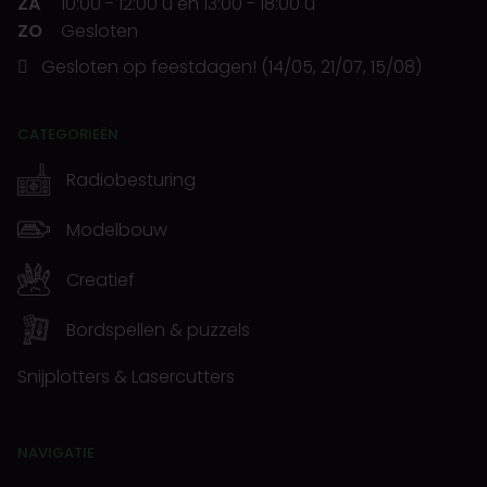
ZA
10:00
-
12:00 u
en
13:00
-
18:00 u
ZO
Gesloten
Gesloten op feestdagen! (14/05, 21/07, 15/08)
CATEGORIEËN
Radiobesturing
Modelbouw
Creatief
Bordspellen & puzzels
Snijplotters & Lasercutters
NAVIGATIE