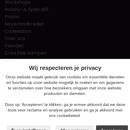
Workshops
Hobby- & Spelcafé
Promo
Neverlandkrediet
Cadeaubon
Over ons
Feestjes
Crea Kids Kampen
FAQ
Tips & tricks
Wij respecteren je privacy
Contact
Onze website maakt gebruik van cookies om essentiële diensten
en functies op onze website mogelijk te maken en om gegevens
Nieuws & Vacatures
te verzamelen over hoe bezoekers omgaan met onze website,
producten en diensten.
Door op ‘Accepteren’ te klikken, ga je ermee akkoord dat we deze
Algemene voorwaarden
tools voor reclame en analyse gebruiken en ga je akkoord met
Privacy en cookie policy
ons cookiebeleid.
Cookie voorkeuren
Sitemap