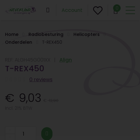
0
Account
Home
Radiobesturing
Helicopters
Onderdelen
T-REX450
REF:
ALGH45G001XX
Align
T-REX450
0 reviews
9,03
12,90
Incl. 21% BTW