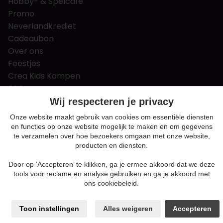
Hobby- & Spelcafé
Promo
Neverlandkrediet
Cadeaubon
Over ons
Feestjes
Crea Kids Kampen
FAQ
Tips & tricks
Wij respecteren je privacy
Contact
Onze website maakt gebruik van cookies om essentiële diensten
en functies op onze website mogelijk te maken en om gegevens
Nieuws & Vacatures
te verzamelen over hoe bezoekers omgaan met onze website,
producten en diensten.
Door op ‘Accepteren’ te klikken, ga je ermee akkoord dat we deze
Algemene voorwaarden
tools voor reclame en analyse gebruiken en ga je akkoord met
Privacy en cookie policy
ons cookiebeleid.
Cookie voorkeuren
Sitemap
Toon instellingen
Alles weigeren
Accepteren
Login