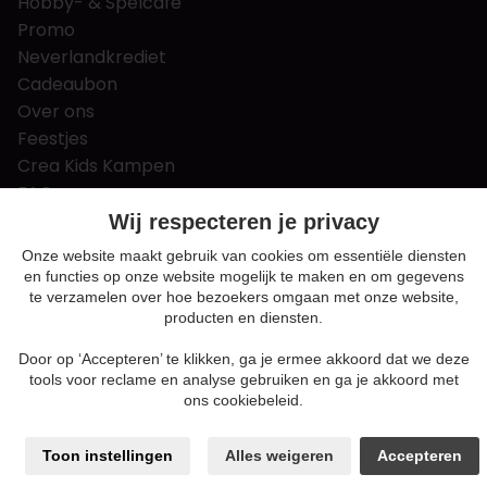
Hobby- & Spelcafé
Promo
Neverlandkrediet
Cadeaubon
Over ons
Feestjes
Crea Kids Kampen
FAQ
Tips & tricks
Wij respecteren je privacy
Contact
Onze website maakt gebruik van cookies om essentiële diensten
en functies op onze website mogelijk te maken en om gegevens
Nieuws & Vacatures
te verzamelen over hoe bezoekers omgaan met onze website,
producten en diensten.
Door op ‘Accepteren’ te klikken, ga je ermee akkoord dat we deze
Algemene voorwaarden
tools voor reclame en analyse gebruiken en ga je akkoord met
Privacy en cookie policy
ons cookiebeleid.
Cookie voorkeuren
Sitemap
Toon instellingen
Alles weigeren
Accepteren
Login