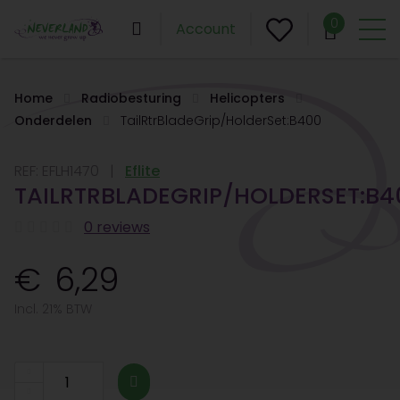
0
Account
Home
Radiobesturing
Helicopters
Onderdelen
TailRtrBladeGrip/HolderSet:B400
REF:
EFLH1470
Eflite
TAILRTRBLADEGRIP/HOLDERSET:B4
0 reviews
6,29
Incl. 21% BTW