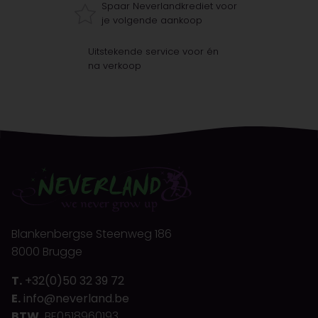
Spaar Neverlandkrediet voor
je volgende aankoop
Uitstekende service voor én
na verkoop
Blankenbergse Steenweg 186
8000 Brugge
T.
+32(0)50 32 39 72
E.
info@neverland.be
BTW.
BE0518960193