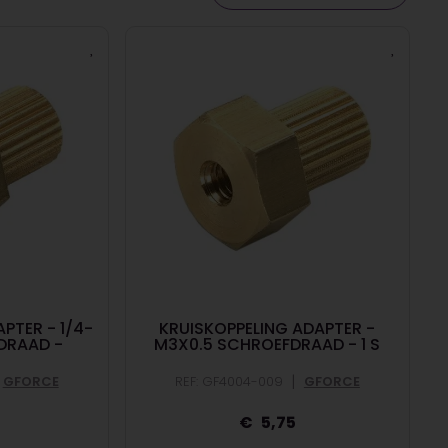
PTER - 1/4-
KRUISKOPPELING ADAPTER -
DRAAD -
M3X0.5 SCHROEFDRAAD - 1 S
|
GFORCE
REF: GF4004-009
GFORCE
5,75