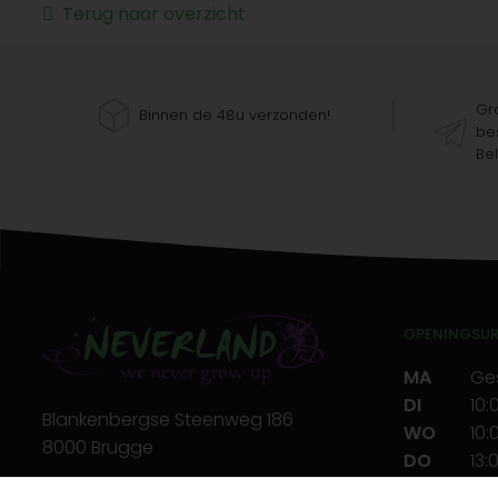
Terug naar overzicht
Gra
Binnen de 48u verzonden!
bes
Bel
OPENINGSU
MA
Ge
DI
10:
Blankenbergse Steenweg 186
WO
10:
8000 Brugge
DO
13:
VR
10:
T.
+32(0)50 32 39 72