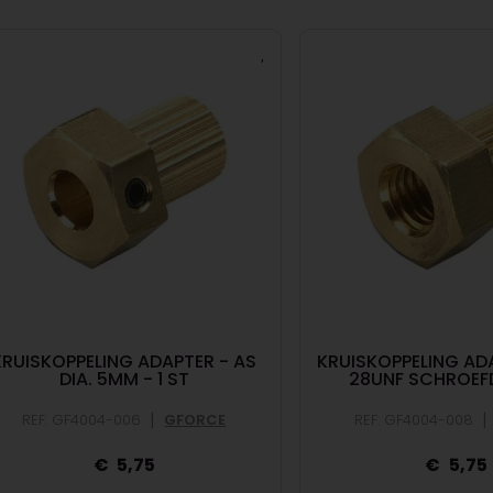
KRUISKOPPELING ADAPTER - AS
KRUISKOPPELING ADA
DIA. 5MM - 1 ST
28UNF SCHROEF
|
|
REF: GF4004-006
GFORCE
REF: GF4004-008
5,75
5,75