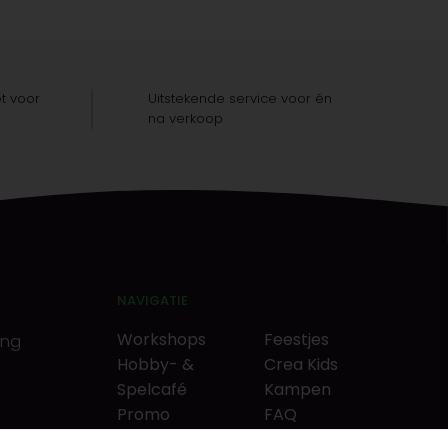
t voor
Uitstekende service voor én
na verkoop
NAVIGATIE
Workshops
Feestjes
ing
Hobby- &
Crea Kids
Spelcafé
Kampen
Promo
FAQ
Neverlandkrediet
Tips & tricks