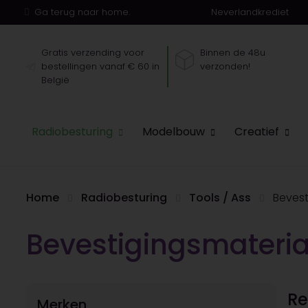
Ga terug naar home.
Neverlandkrediet
Gratis verzending voor
Binnen de 48u
bestellingen vanaf € 60 in
verzonden!
België
Radiobesturing
Modelbouw
Creatief
Home
Radiobesturing
Tools / Ass
Bevest
Bevestigingsmateria
Re
Merken