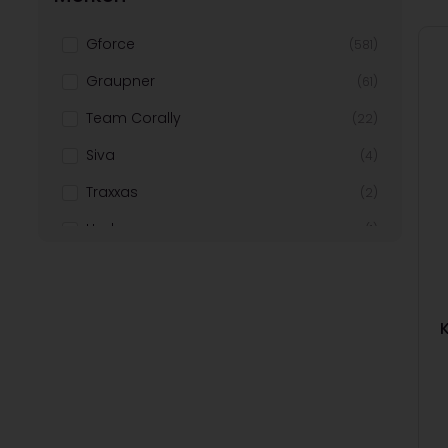
Gforce
(581)
Graupner
(61)
Team Corally
(22)
Siva
(4)
Traxxas
(2)
Hudy
(1)
T2m
(1)
Lrp
(1)