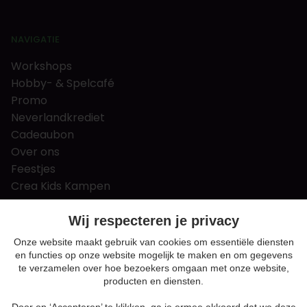
NAVIGATIE
Workshops
Hobby- & Spelcafé
Promo
Neverlandkrediet
Cadeaubon
Over ons
Feestjes
Crea Kids Kampen
FAQ
Tips & tricks
Wij respecteren je privacy
Contact
Onze website maakt gebruik van cookies om essentiële diensten
en functies op onze website mogelijk te maken en om gegevens
Nieuws & Vacatures
te verzamelen over hoe bezoekers omgaan met onze website,
producten en diensten.