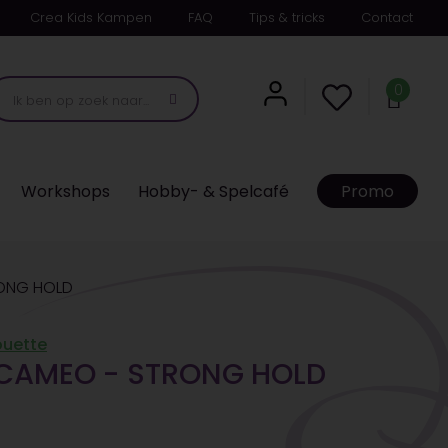
Crea Kids Kampen
FAQ
Tips & tricks
Contact
0
Workshops
Hobby- & Spelcafé
Promo
RONG HOLD
ouette
CAMEO - STRONG HOLD