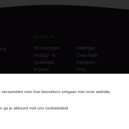
NAVIGATIE
Workshops
Feestjes
ing
Hobby- &
Crea Kids
Spelcafé
Kampen
Promo
FAQ
Neverlandkrediet
Tips & tricks
Cadeaubon
Contact
& puzzels
Over ons
te verzamelen over hoe bezoekers omgaan met onze website,
rcutters
Nieuws & Vacatures
n ga je akkoord met ons cookiebeleid.