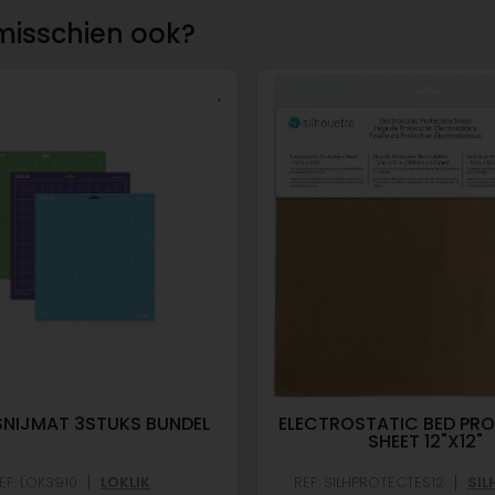
misschien ook?
 SNIJMAT 3STUKS BUNDEL
ELECTROSTATIC BED PR
SHEET 12"X12"
|
|
EF: LOK3910
LOKLIK
REF: SILHPROTECTES12
SIL