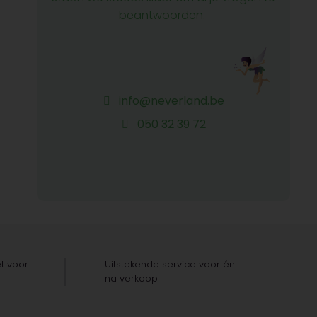
beantwoorden.
info@neverland.be
050 32 39 72
t voor
Uitstekende service voor én
na verkoop