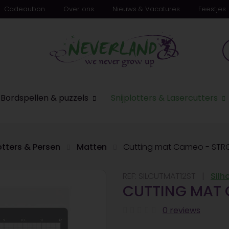
Cadeaubon
Over ons
Nieuws & Vacatures
Feestjes
n
Bordspellen & puzzels
Snijplotters & Lasercutters
otters & Persen
Matten
Cutting mat Cameo - ST
REF:
SILCUTMAT12ST
Silh
CUTTING MAT 
0 reviews