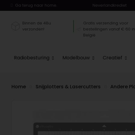
Ga terug naar home.
Neverlandkrediet
Binnen de 48u
Gratis verzending voor
verzonden!
bestellingen vanaf € 60 i
België
Radiobesturing
Modelbouw
Creatief
Home
Snijplotters & Lasercutters
Andere Pl