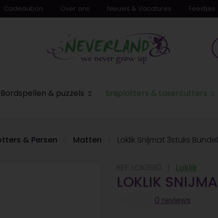
Cadeaubon
Over ons
Nieuws & Vacatures
Feestjes
Bordspellen & puzzels
Snijplotters & Lasercutters
otters & Persen
Matten
Loklik Snijmat 3stuks Bundel
REF:
LOK3910
Loklik
LOKLIK SNIJM
0 reviews