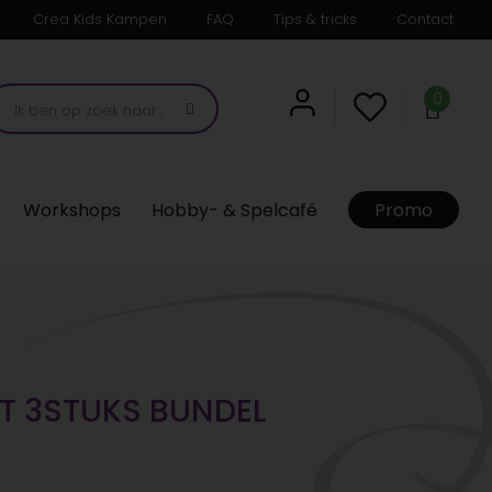
Crea Kids Kampen
FAQ
Tips & tricks
Contact
0
Workshops
Hobby- & Spelcafé
Promo
AT 3STUKS BUNDEL