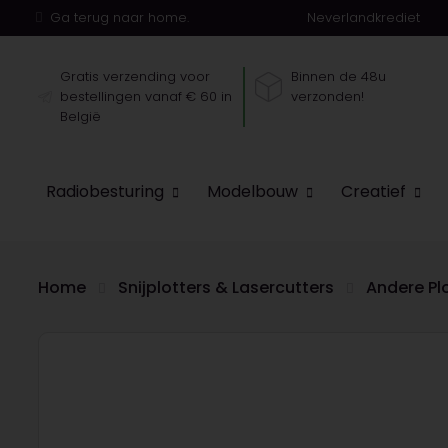
Ga terug naar home.
Neverlandkrediet
Gratis verzending voor
Binnen de 48u
bestellingen vanaf € 60 in
verzonden!
België
Radiobesturing
Modelbouw
Creatief
Home
Snijplotters & Lasercutters
Andere Pl