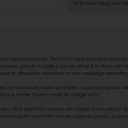
Wil je meer uitleg over d
sten als professionals. Elke mat in deze bundel is ontwor
haald gebruik mogelijk is zonder afbreuk te doen aan de
icut en Silhouette, waardoor ze een veelzijdige aanvulling
lpt bij nauwkeurig meten en snijden, zodat je projecten elk
door je minder fouten maakt en veiliger werkt.
erialen, deze snijmatten bieden een stabiel, betrouwbaar o
euwe mat bij de hand hebt voor je volgende project, of j