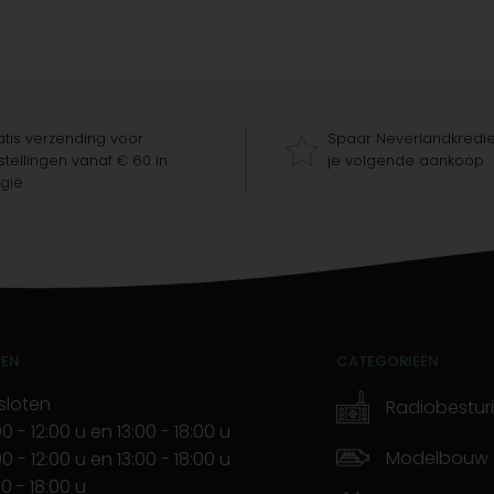
tis verzending voor
Spaar Neverlandkredie
tellingen vanaf € 60 in
je volgende aankoop
gië
REN
CATEGORIEËN
sloten
Radiobestur
00
-
12:00 u
en
13:00
-
18:00 u
Modelbouw
00
-
12:00 u
en
13:00
-
18:00 u
00
-
18:00 u