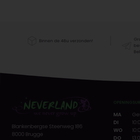
Gra
Binnen de 48u verzonden!
bes
Bel
OPENINGSU
MA
Ge
DI
10:
Blankenbergse Steenweg 186
WO
10:
8000 Brugge
DO
13: