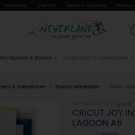
Cadeaubon
Over ons
Nieuws & Vacatures
Feestjes
Bordspellen & puzzels
Snijplotters & Lasercutters
otters & toebehoren
Blanco Materialen
Cricut Joy 
REF:
CRI2009210
Cricut
CRICUT JOY IN
LAGOON A6
0 reviews