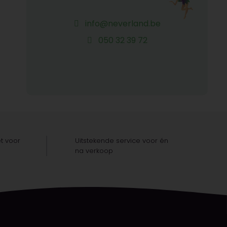
info@neverland.be
050 32 39 72
t voor
Uitstekende service voor én
na verkoop