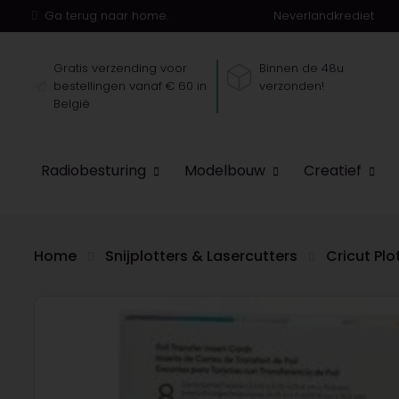
Ga terug naar home.
Neverlandkrediet
Gratis verzending voor
Binnen de 48u
bestellingen vanaf € 60 in
verzonden!
België
Radiobesturing
Modelbouw
Creatief
Home
Snijplotters & Lasercutters
Cricut Pl