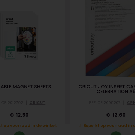
TABLE MAGNET SHEETS
CRICUT JOY INSERT CAR
CELEBRATION A
|
|
: CRI2012792
CRICUT
REF: CRI2009207
CRI
12,50
12,60
t op voorraad in de winkel.
Beperkt op voorraad in d