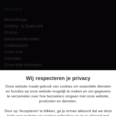
NAVIGATIE
Workshops
Hobby- & Spelcafé
Promo
Neverlandkrediet
Cadeaubon
Over ons
Feestjes
Crea Kids Kampen
FAQ
Tips & tricks
Wij respecteren je privacy
Contact
Onze website maakt gebruik van cookies om essentiële diensten
en functies op onze website mogelijk te maken en om gegevens
Nieuws & Vacatures
te verzamelen over hoe bezoekers omgaan met onze website,
producten en diensten.
Door op ‘Accepteren’ te klikken, ga je ermee akkoord dat we deze
Algemene voorwaarden
tools voor reclame en analyse gebruiken en ga je akkoord met